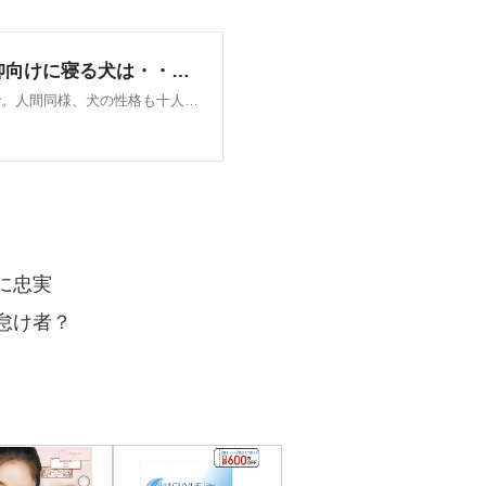
主に忠実
で怠け者？