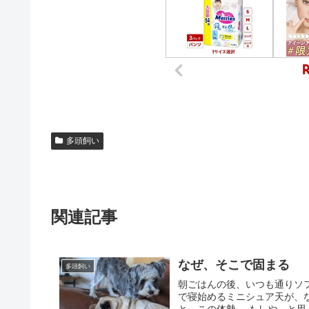
多頭飼い
関連記事
なぜ、そこで固まる
多頭飼い
朝ごはんの後、いつも通りソ
で寝始めるミニシュア天が、