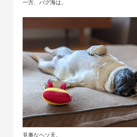
一方、パグ海は。
見事なヘソ天。