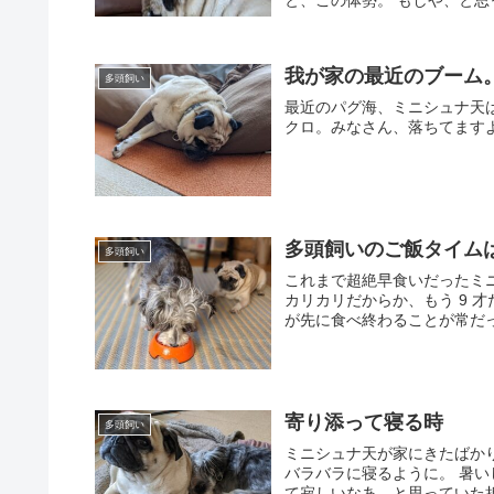
と、この体勢。 もしや、と思
我が家の最近のブーム
多頭飼い
最近のパグ海、ミニシュナ天は
クロ。みなさん、落ちてます
多頭飼いのご飯タイム
多頭飼い
これまで超絶早食いだったミ
カリカリだからか、もう 9 
が先に食べ終わることが常だっ
寄り添って寝る時
多頭飼い
ミニシュナ天が家にきたばかり
バラバラに寝るように。 暑
て寂しいなあ、と思っていた折。 