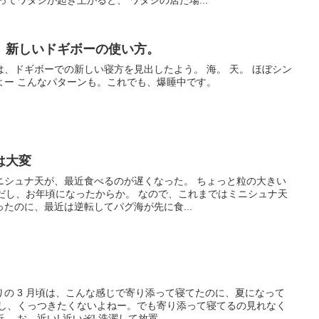
ってワタシが起き上がると、 ワタシの居た場...
。新しいドギボーの使い方。
、ドギボーでの新しい寝方を見出したよう。 海。 天。 ほぼシン
よー こんなパターンも。これでも、爆睡中です。
は大変
ニシュナ天が、最近食べるのが遅くなった。 ちょっと粒の大きい
才だし、お年頃になったからか。 なので、これまではミニシュナ天
たのに、最近は逆転してパグ海が先に食...
の 3 月頃は、こんな感じで寄り添って寝てたのに、夏になって
いし、くっつきたくないよねー。でも寄り添って寝てるの見れなく
お、近い! 近いぞ! 洗濯して放置...