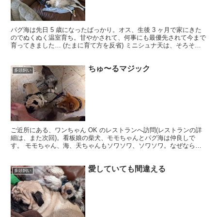
パグ海は先日 5 歳になったばっかり。オス、生後 3 ヶ月で家にきた
のでぬくぬく温室育ち。甘やかされて、何事にも最優先されて今まで
育ってきました… (たまに育て方を反省) ミニシュナ天は、そろそろ
家にきて 4 ヶ月。8 歳の女のコ。おそらく...
ちゅ〜るマジック
多頭飼い
ご近所にある、ワンちゃん OK のレストランへ訪問(レストランの詳
細は、また次回)。看板娘の柴犬、モモちゃんとパグ海は仲良しで
す。 モモちゃん、海、天ちゃんもソワソワ、ソワソワ。なぜなら
ば。 モモちゃんから、ちゅ〜るもらっちゃったのです。 ...
愛していても間違える
多頭飼い