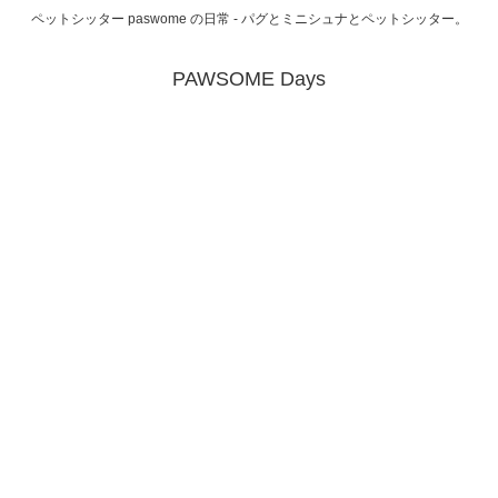
ペットシッター paswome の日常 - パグとミニシュナとペットシッター。
PAWSOME Days