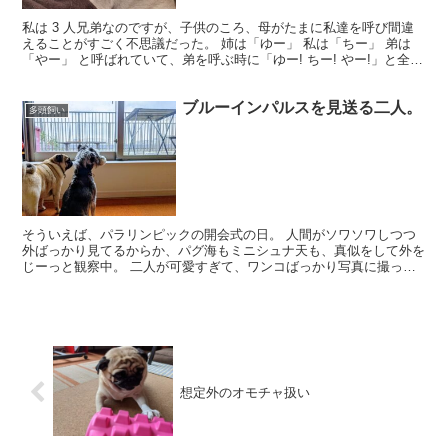
私は 3 人兄弟なのですが、子供のころ、母がたまに私達を呼び間違
えることがすごく不思議だった。 姉は「ゆー」 私は「ちー」 弟は
「やー」 と呼ばれていて、弟を呼ぶ時に「ゆー! ちー! やー!」と全部
言ってようやく正解したことも多々。 子供心...
ブルーインパルスを見送る二人。
多頭飼い
そういえば、パラリンピックの開会式の日。 人間がソワソワしつつ
外ばっかり見てるからか、パグ海もミニシュナ天も、真似をして外を
じーっと観察中。 二人が可愛すぎて、ワンコばっかり写真に撮って
たら、肝心のブルーインパルスを撮り逃してた ?
想定外のオモチャ扱い