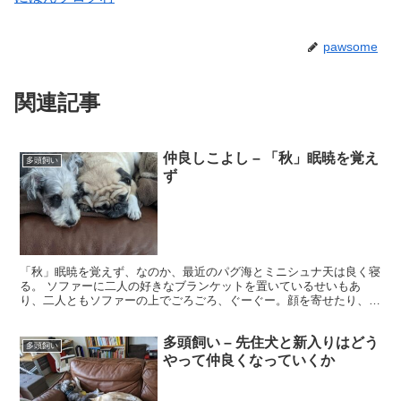
pawsome
関連記事
仲良しこよし – 「秋」眠暁を覚え
多頭飼い
ず
「秋」眠暁を覚えず、なのか、最近のパグ海とミニシュナ天は良く寝
る。 ソファーに二人の好きなブランケットを置いているせいもあ
り、二人ともソファーの上でごろごろ、ぐーぐー。顔を寄せたり、体
を寄せたり。 ほのぼの。
多頭飼い – 先住犬と新入りはどう
多頭飼い
やって仲良くなっていくか