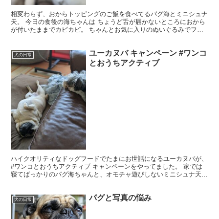
相変わらず、おからトッピングのご飯を食べてるパグ海とミニシュナ
天。 今日の食後の海ちゃんは ちょうど舌が届かないところにおから
が付いたままでカピカピ。 ちゃんとお気に入りのぬいぐるみでフキ
フキしておりました...
ユーカヌバ キャンペーン #ワンコ
犬の日常
とおうちアクティブ
ハイクオリティなドッグフードでたまにお世話になるユーカヌバが、
#ワンコとおうちアクティブ キャンペーンをやってました。 家では
寝てばっかりのパグ海ちゃんと、オモチャ遊びしないミニシュナ天ち
ゃんで、どんな「おうちアクティブ」できるかなーと思っ...
パグと写真の悩み
犬の日常