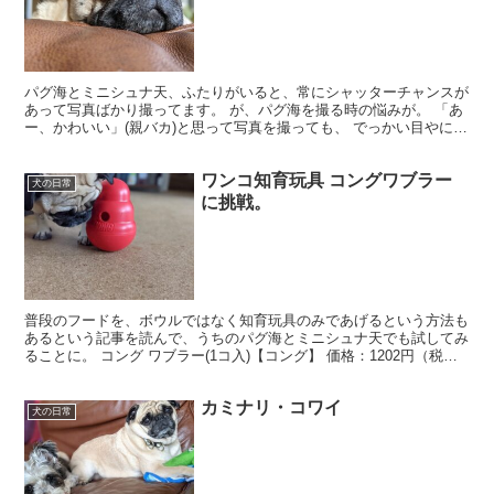
パグ海とミニシュナ天、ふたりがいると、常にシャッターチャンスが
あって写真ばかり撮ってます。 が、パグ海を撮る時の悩みが。 「あ
ー、かわいい」(親バカ)と思って写真を撮っても、 でっかい目やにが
付いてたり 不意にパグドリルしたり 鼻に毛がつい...
ワンコ知育玩具 コングワブラー
犬の日常
に挑戦。
普段のフードを、ボウルではなく知育玩具のみであげるという方法も
あるという記事を読んで、うちのパグ海とミニシュナ天でも試してみ
ることに。 コング ワブラー(1コ入)【コング】 価格：1202円（税
込、送料別) (2021/7/3時点) 楽天で...
カミナリ・コワイ
犬の日常