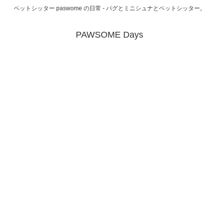
ペットシッター paswome の日常 - パグとミニシュナとペットシッター。
PAWSOME Days