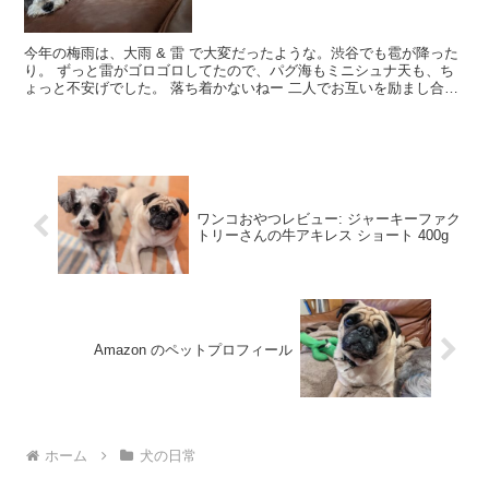
今年の梅雨は、大雨 & 雷 で大変だったような。渋谷でも雹が降った
り。 ずっと雷がゴロゴロしてたので、パグ海もミニシュナ天も、ち
ょっと不安げでした。 落ち着かないねー 二人でお互いを励まし合う
みたいに、寄り添う。 でも、しばらくゴロゴロなっ...
ワンコおやつレビュー: ジャーキーファク
トリーさんの牛アキレス ショート 400g
Amazon のペットプロフィール
ホーム
犬の日常