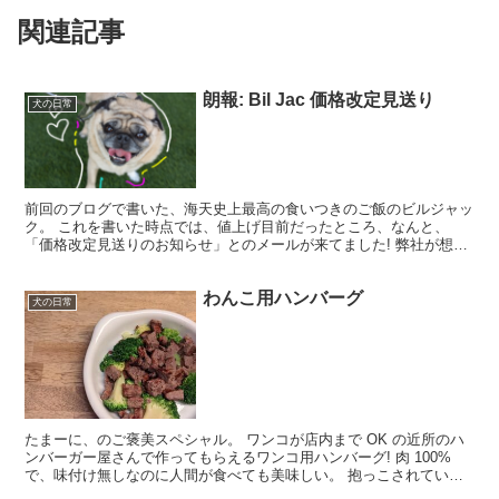
関連記事
朗報: Bil Jac 価格改定見送り
犬の日常
前回のブログで書いた、海天史上最高の食いつきのご飯のビルジャッ
ク。 これを書いた時点では、値上げ目前だったところ、なんと、
「価格改定見送りのお知らせ」とのメールが来てました! 弊社が想定
した以上の円高が今後も継続する可能性が高いと考え、今回...
わんこ用ハンバーグ
犬の日常
たまーに、のご褒美スペシャル。 ワンコが店内まで OK の近所のハ
ンバーガー屋さんで作ってもらえるワンコ用ハンバーグ! 肉 100%
で、味付け無しなのに人間が食べても美味しい。 抱っこされている
ミニシュナ天は、もうお皿から目が離せません。...