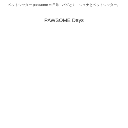
ペットシッター paswome の日常 - パグとミニシュナとペットシッター。
PAWSOME Days