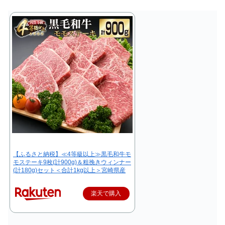
【ふるさと納税】≪4等級以上≫黒毛和牛モ
モステーキ9枚(計900g)＆粗挽きウィンナー
(計180g)セット＜合計1kg以上＞宮崎県産
楽天で購入