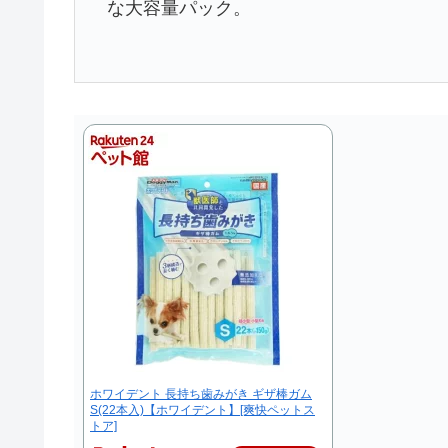
な大容量パック。
ホワイデント 長持ち歯みがき ギザ棒ガム
S(22本入)【ホワイデント】[爽快ペットス
トア]