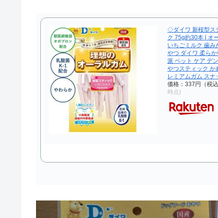
◇ダイワ 新桜型ス
ク 75g約30本 |
いちごミルク 歯みが
やつ ダイワ 柔らか
派 ペット ケア デ
やつスティック か
レミアムガム スナ
価格：337円（税
時点)