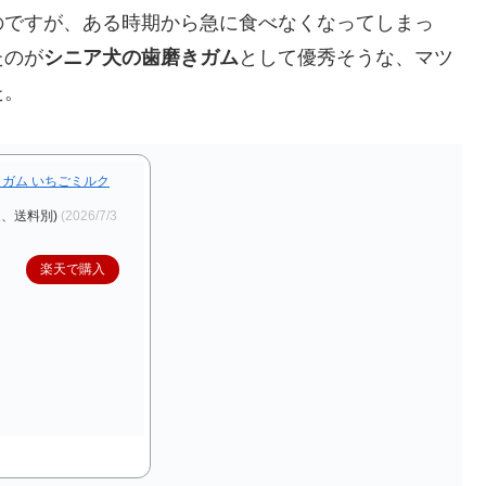
のですが、ある時期から急に食べなくなってしまっ
たのが
シニア犬の歯磨きガム
として優秀そうな、マツ
た。
みがきガム いちごミルク
込、送料別)
(2026/7/3
楽天で購入