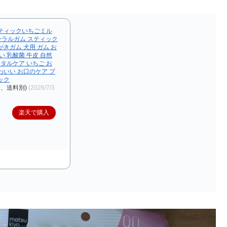
ティックいちごミル
 オーラルガム スティック
きガム 犬用 ガム お
い 乳酸菌 牛皮 自然
ンタルケア いちご お
わいい お口のケア プ
ック
込、送料別)
(2026/7/3
楽天で購入