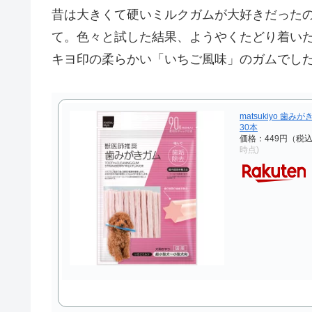
昔は大きくて硬いミルクガムが大好きだった
て。色々と試した結果、ようやくたどり着い
キヨ印の柔らかい「いちご風味」のガムでし
matsukiyo 歯
30本
価格：449円（税
時点)