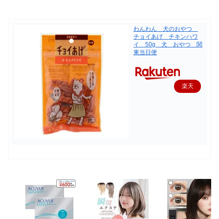
わんわん 犬のおやつ
チョイあげ チキンハワ
イ 50g 犬 おやつ 関
東当日便
楽天
で購
入