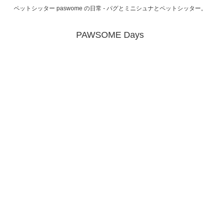
ペットシッター paswome の日常 - パグとミニシュナとペットシッター。
PAWSOME Days