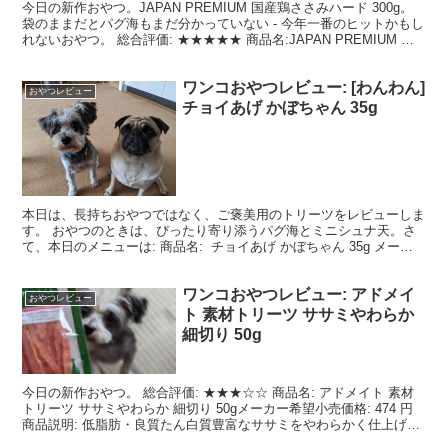
今日の新作おやつ。JAPAN PREMIUM 国産鶏ささみハード 300g。
袋のままだとパグ海もまだ分かっていない - 今年一番のヒットかもし
れないおやつ。 総合評価: ★★★★★ 商品名:JAPAN PREMIUM 国
産鶏ささみハード 3...
ワンコおやつレビュー: [わんわん]
おやつレビュー
チョイあげ かぼちゃん 35g
本日は、長持ちおやつではなく、ご褒美用のトリーツをレビューしま
す。 おやつのときは、ぴったり寄り添うパグ海とミニシュナ天。さ
て、本日のメニューは: 商品名: チョイあげ かぼちゃん 35g メーカ
ー希望小売価格: 111円 商品説明: か...
ワンコおやつレビュー: アドメイ
おやつレビュー
ト 素材トリーツ ササミやわらか
細切り 50g
今日の新作おやつ。 総合評価: ★★★☆☆ 商品名: アドメイト 素材
トリーツ ササミやわらか 細切り 50gメーカー希望小売価格: 474 円
商品説明: 低脂肪・良質たん白質豊富なササミをやわらかく仕上げ、
食べやすい細切りにしました。小型...