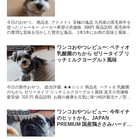
今日のおやつ。 商品名: アドメイト 至極の逸品 九州産の黒毛和牛を
使ったジャーキー メーカー希望小売価格: 398円 商品説明: 黒毛和牛
の豊潤な旨味を活かした贅沢な逸品。 1本1本にお肉の旨味と風味を
閉じ込めた、ジューシーで弾力のある太...
ワンコおやつレビュー: ペティオ
おやつレビュー
乳酸菌のちから ゼリータイプ リ
ッチミルクヨーグルト風味
今日の新作おやつ。 総合評価: ★★☆☆☆ 商品名: ペティオ 乳酸菌
のちから ゼリータイプ リッチミルクヨーグルト風味 楽天小売価格
最安値: 310 円 商品説明: お腹の健康を元気に保つ特許製法ナノ型乳
酸菌を1カップに約40億個配合。...
ワンコおやつレビュー: 今年イチ
おやつレビュー
のヒットかも。JAPAN
PREMIUM 国産鶏ささみハード
300g