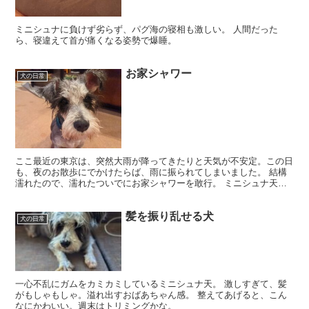
ミニシュナに負けず劣らず、パグ海の寝相も激しい。 人間だった
ら、寝違えて首が痛くなる姿勢で爆睡。
お家シャワー
犬の日常
ここ最近の東京は、突然大雨が降ってきたりと天気が不安定。この日
も、夜のお散歩にでかけたらば、雨に振られてしまいました。 結構
濡れたので、濡れたついでにお家シャワーを敢行。 ミニシュナ天
は、じーーーと耐えるタイプ。物凄くシャンプーしやすい。 ...
髪を振り乱せる犬
犬の日常
一心不乱にガムをカミカミしているミニシュナ天。 激しすぎて、髪
がもしゃもしゃ。溢れ出すおばあちゃん感。 整えてあげると、こん
なにかわいい。週末はトリミングかな。