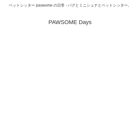
ペットシッター paswome の日常 - パグとミニシュナとペットシッター。
PAWSOME Days