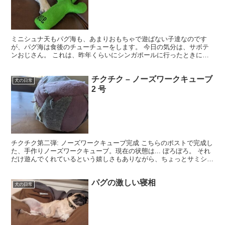
ミニシュナ天もパグ海も、あまりおもちゃで遊ばない子達なのです
が、パグ海は食後のチューチューをします。 今日の気分は、サボテ
ンおじさん。 これは、昨年くらいにシンガポールに行ったときにお
土産で買ってきたもの。なんとなく買ったものなので、今日調...
チクチク – ノーズワークキューブ
犬の日常
2 号
チクチク第二弾: ノーズワークキューブ完成 こちらのポストで完成し
た、手作りノーズワークキューブ。現在の状態は... ぼろぼろ。 それ
だけ遊んでくれているという嬉しさもありながら、ちょっとサミシ
イ。 ということで、もう一個作りました。 今度...
パグの激しい寝相
犬の日常