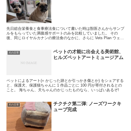
先日総合栄養食と食事療法食について書いた時は獣医さんからサンプ
ルをもらっていた満腹感サポートのみを比較していました。 その
後、同じロイヤルカナンの療法食のなかに、さらに Vets Plan ウェイ
トケアというのもあるのを発見。 が、よく読ん...
ペットの才能に出会える美術館、
犬の日常
ヒルズペットアートミュージアム
ペットによるアート(= かじった跡とか引っかき傷とか) をシェアする
と、保護犬、保護猫ちゃんに 1 作品ごとに 100 円が寄付されるとの
こと。 海ちゃん、天ちゃんのかじったものなら、いっぱいあるぞ!
チクチク第二弾: ノーズワークキ
犬の日常
ューブ完成