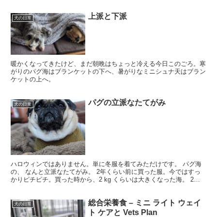
上派と下派
犬の日常
暖かくなってきたけど、まだ朝晩はちょっと冷える今日このごろ。寒
がりのパグ海はブランケットの下へ、暑がりなミニシュナ天はブラン
ケットの上へ。
パグの立派なたてがみ
犬の日常
ハロウィンではありません。単に冬服を着てみただけです。 パグ海
の、 なんと立派なたてがみ。 2年くらい前に買った服。今ではすっ
かりピチピチ。買った時から、2 kg くらいは大きくなった海。 2年
前の海ちゃん。ああ、そうか。この頃からピチピチ...
総合栄養食 – ミニ ライト ウェイ
犬の日常
ト ケアと Vets Plan