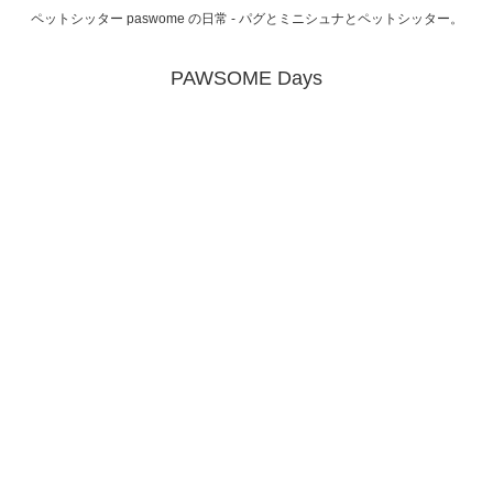
ペットシッター paswome の日常 - パグとミニシュナとペットシッター。
PAWSOME Days