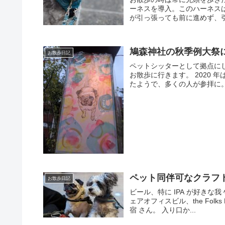
ーネスを導入。このハーネス
が引っ張っても前に進めず、引
鳩森神社の秋季例大祭
お散歩日記
ペットシッターとして拠点に
お散歩に行きます。 2020
たようで、多くの人が参拝に。
ペット同伴可なクラフ
お散歩日記
ビール、特に IPA が好き
ェアオフィスビル、the Folks 
宿 さん。 入り口か...