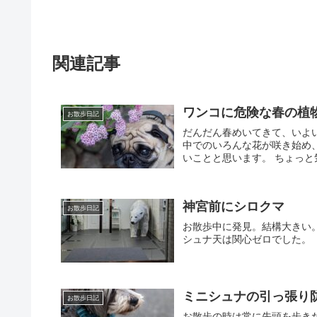
関連記事
ワンコに危険な春の植
お散歩日記
だんだん春めいてきて、いよ
中でのいろんな花が咲き始め
いことと思います。 ちょっと
神宮前にシロクマ
お散歩日記
お散歩中に発見。結構大きい
シュナ天は関心ゼロでした。
ミニシュナの引っ張り
お散歩日記
お散歩の時は常に先頭を歩き