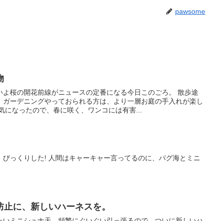
pawsome
物
いよ桜の開花前線がニュースの定番になる今日このごろ。 散歩途
、ガーデニングやっておられる方は、より一層お庭の手入れが楽し
気になったので、春に咲く、ワンコには有害...
。びっくりした! 人間はキャーキャー言ってるのに、パグ海とミニ
防止に、新しいハーネスを。
たいミニシュナ天。頻繁にぐいぐい引っ張るので、ついに新しいハ