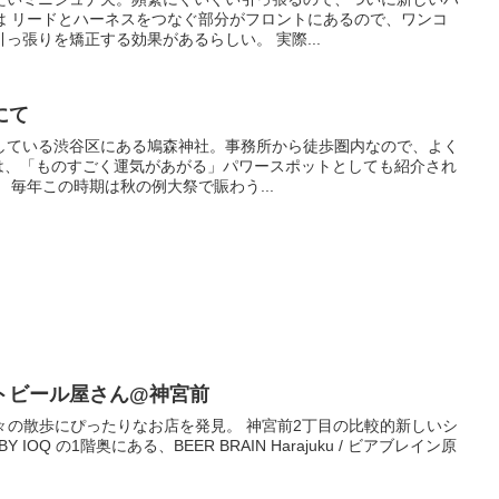
は リードとハーネスをつなぐ部分がフロントにあるので、ワンコ
っ張りを矯正する効果があるらしい。 実際...
にて
している渋谷区にある鳩森神社。事務所から徒歩圏内なので、よく
 年は、「ものすごく運気があがる」パワースポットとしても紹介され
 毎年この時期は秋の例大祭で賑わう...
トビール屋さん@神宮前
な我々の散歩にぴったりなお店を発見。 神宮前2丁目の比較的新しいシ
BY IOQ の1階奥にある、BEER BRAIN Harajuku / ビアブレイン原