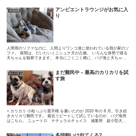
や、と思ってワタシが起き上がると、 ワタシの居た場...
アンビエントラウンジがお気に入
犬の日常
り
人間用のソファなのに、人間よりワンコ達に使われている我が家のソ
ファ。 昼間は、だいたいミニシュナ天が占拠。 いろんな体勢で寝る
天ちゃんを観察できます。 本当にごくごく稀に、パグ海と天ちゃん
が揃うことも。 ワンコ用ベッドの人気らしいし、アンビ...
まだ難民中 – 最高のカリカリを試
犬の日常
す旅
> カリカリ 小粒っぷり選手権 を書いたのが 2020 年の 8 月。引き続
きカリカリ難民です。 最近リピートして試しているのが、パグ海用
はこちら。 ニュートロ ナチュラルチョイス 減量用 超小型犬〜
小型犬用 成犬用 チキン＆玄米 6kg ...
多頭飼いは似てくる?