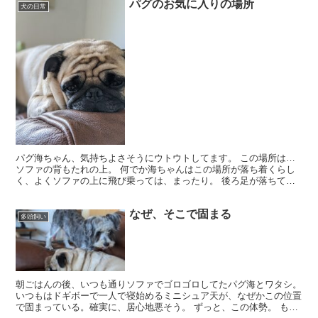
パグのお気に入りの場所
犬の日常
パグ海ちゃん、気持ちよさそうにウトウトしてます。 この場所は…
ソファの背もたれの上。 何でか海ちゃんはこの場所が落ち着くらし
く、よくソファの上に飛び乗っては、まったり。 後ろ足が落ちても
居座る。 本気で、爆睡することも。 この場所、ミニシ...
なぜ、そこで固まる
多頭飼い
朝ごはんの後、いつも通りソファでゴロゴロしてたパグ海とワタシ。
いつもはドギボーで一人で寝始めるミニシュア天が、なぜかこの位置
で固まっている。確実に、居心地悪そう。 ずっと、この体勢。 もし