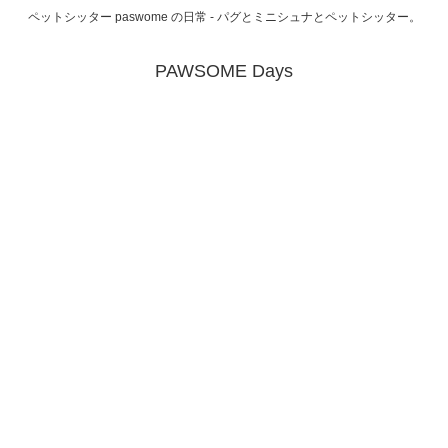
ペットシッター paswome の日常 - パグとミニシュナとペットシッター。
PAWSOME Days