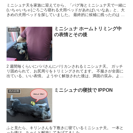
ミニシュナ天を家族に迎えてから、「パグ海とミニシュナ天で一緒に
(いちゃいちゃ)ごろごろ寝れる犬用ベッドがあればいいなあ」と、大
きめの犬用ベッドを探していました。 最終的に候補に残ったのは 2
つ。 1 つ目はアンビエントラウンジのペットラウ...
ミニシュナ ホームトリミング中
犬の日常
の表情とその後
2 週間毎くらいにパパさんにバリカンされるミニシュナ天。 ガッチ
リ固められて、お尻周りをトリミングされてます。 不服さが全面に
出ている、いい表情。 ようやく解放された後は、満面の笑み。よく
頑張ったね。
ミニシュナの寝技で IPPON
犬の日常
ふと見たら、キリンさんを下敷きに寝ているミニシュナ天。 一本と
った後は、ちゃんと解放してあげてました。