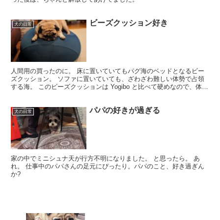
ビーズクッション好き
犬の日常
人間用の買ったのに。 床に置いていてもパグ海のベッドとなるビー
ズクッション。 ソファに置いていても、ざわざわ難しい体勢で占領
する海。 このビーズクッションは Yogibo と比べて硬めなので、体が
沈みすぎず、ワンコにとっても寝やすいみたい。...
パパの好きが過ぎる
犬の日常
家の中でミニシュナ天が行方不明になりました。 と思ったら。 あ
れ。 仕事中のパパさんの足元にぴったり。パパのこと、好き過ぎん
か?