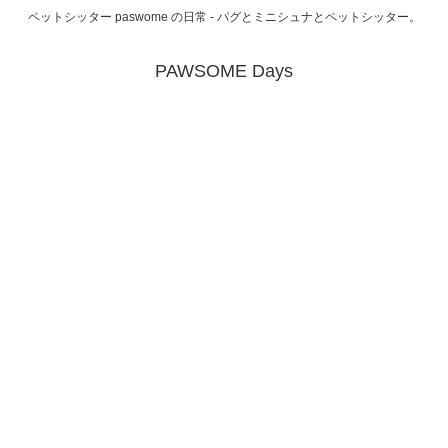
ペットシッター paswome の日常 - パグとミニシュナとペットシッター。
PAWSOME Days