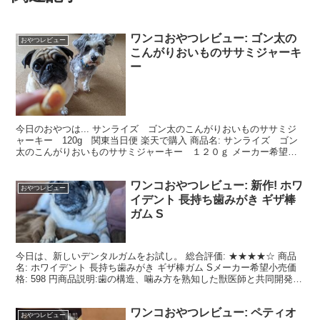
ワンコおやつレビュー: ゴン太の
おやつレビュー
こんがりおいものササミジャーキ
ー
今日のおやつは... サンライズ ゴン太のこんがりおいものササミジ
ャーキー 120g 関東当日便 楽天で購入 商品名: サンライズ ゴン
太のこんがりおいものササミジャーキー １２０ｇ メーカー希望小
売価格: 353 円 商品説明: ササミジ...
ワンコおやつレビュー: 新作! ホワ
おやつレビュー
イデント 長持ち歯みがき ギザ棒
ガム S
今日は、新しいデンタルガムをお試し。 総合評価: ★★★★☆ 商品
名: ホワイデント 長持ち歯みがき ギザ棒ガム Sメーカー希望小売価
格: 598 円商品説明:歯の構造、噛み方を熟知した獣医師と共同開発し
た歯みがきガム。 ワンちゃんの歯の構...
ワンコおやつレビュー: ペティオ
おやつレビュー