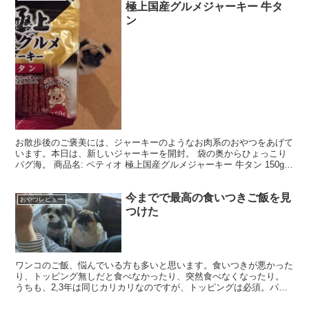
極上国産グルメジャーキー 牛タ
ン
お散歩後のご褒美には、ジャーキーのようなお肉系のおやつをあげて
います。本日は、新しいジャーキーを開封。 袋の奥からひょっこり
パグ海。 商品名: ペティオ 極上国産グルメジャーキー 牛タン 150g
メーカー希望小売価格: 398 円 商品説...
今までで最高の食いつきご飯を見
おやつレビュー
つけた
ワンコのご飯、悩んでいる方も多いと思います。食いつきが悪かった
り、トッピング無しだと食べなかったり、突然食べなくなったり。
うちも、2,3年は同じカリカリなのですが、トッピングは必須。パグ
海はそれでしっかり食べるけど、ミニシュナ天は、それで...