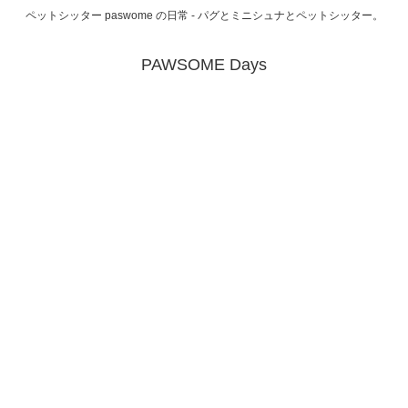
ペットシッター paswome の日常 - パグとミニシュナとペットシッター。
PAWSOME Days