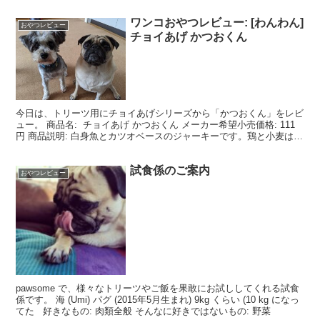
ワンコおやつレビュー: [わんわん]
おやつレビュー
チョイあげ かつおくん
今日は、トリーツ用にチョイあげシリーズから「かつおくん」をレビ
ュー。 商品名: チョイあげ かつおくん メーカー希望小売価格: 111
円 商品説明: 白身魚とカツオベースのジャーキーです。鶏と小麦は使
用しておりませんので、食物アレルギー...
試食係のご案内
おやつレビュー
pawsome で、様々なトリーツやご飯を果敢にお試ししてくれる試食
係です。 海 (Umi) パグ (2015年5月生まれ) 9kg くらい (10 kg になっ
てた 好きなもの: 肉類全般 そんなに好きではないもの: 野菜