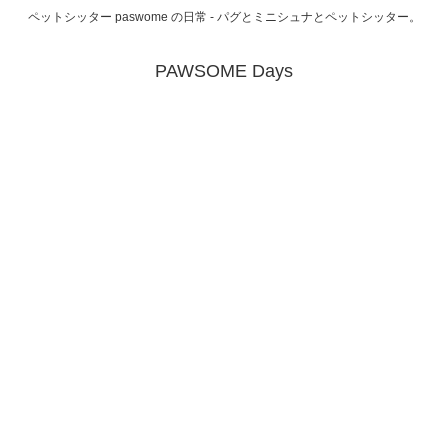
ペットシッター paswome の日常 - パグとミニシュナとペットシッター。
PAWSOME Days