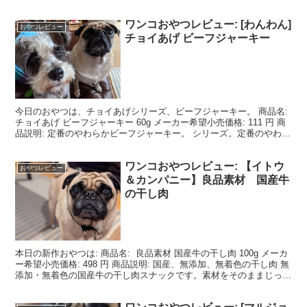
ワンコおやつレビュー: [わんわん]
おやつレビュー
チョイあげ ビーフジャーキー
今日のおやつは、チョイあげシリーズ、ビーフジャーキー。 商品名:
チョイあげ ビーフジャーキー 60g メーカー希望小売価格: 111 円 商
品説明: 定番のやわらかビーフジャーキー。 シリーズ。定番のやわら
かビーフジャーキー。このボリュ...
ワンコおやつレビュー: 【イトウ
おやつレビュー
＆カンパニー】良品素材 国産牛
の干し肉
本日の新作おやつは: 商品名: 良品素材 国産牛の干し肉 100g メーカ
ー希望小売価格: 498 円 商品説明: 国産、無添加、無着色の干し肉 無
添加・無着色の国産牛の干し肉スナックです。素材をそのままじっく
りとエアードライ製法にて仕上...