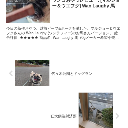
ワンコおやつレビュー: [マルジョ
おやつレビュー
ー＆ウエフク] Wan Laughy 馬
今日の新作おやつ。以前ビーフ&ポークを試した、マルジョー＆ウエ
フクさんの Wan Laughy (ワンラフィー)のお馬さんバージョン。 総
合評価: ★★★★★ 商品名: Wan Laughy 馬 70gメーカー希望小売価
格: 480 円商品...
代々木公園とドッグラン
狂犬病注射済票