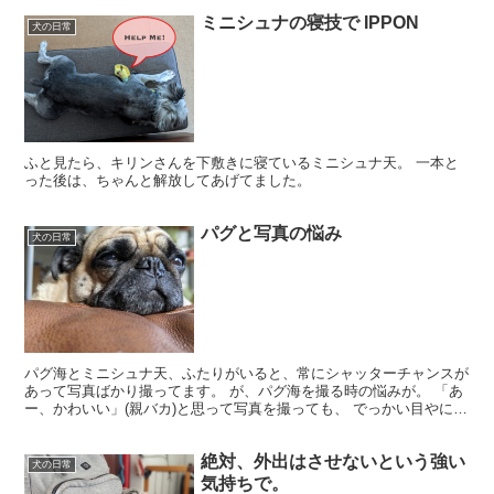
ミニシュナの寝技で IPPON
犬の日常
ふと見たら、キリンさんを下敷きに寝ているミニシュナ天。 一本と
った後は、ちゃんと解放してあげてました。
パグと写真の悩み
犬の日常
パグ海とミニシュナ天、ふたりがいると、常にシャッターチャンスが
あって写真ばかり撮ってます。 が、パグ海を撮る時の悩みが。 「あ
ー、かわいい」(親バカ)と思って写真を撮っても、 でっかい目やにが
付いてたり 不意にパグドリルしたり 鼻に毛がつい...
絶対、外出はさせないという強い
犬の日常
気持ちで。