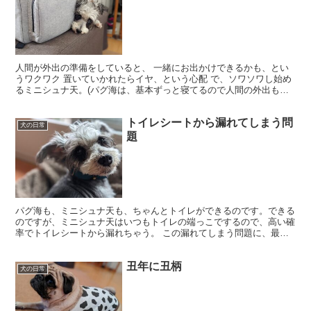
人間が外出の準備をしていると、 一緒にお出かけできるかも、とい
うワクワク 置いていかれたらイヤ、という心配 で、ソワソワし始め
るミニシュナ天。(パグ海は、基本ずっと寝てるので人間の外出も厭
わず)。 そんな天ちゃんが、新しい技を覚えました。 ...
トイレシートから漏れてしまう問
犬の日常
題
パグ海も、ミニシュナ天も、ちゃんとトイレができるのです。できる
のですが、ミニシュナ天はいつもトイレの端っこでするので、高い確
率でトイレシートから漏れちゃう。 この漏れてしまう問題に、最適
解かと思われる方法にたどり着きました。そこまでの変遷を...
丑年に丑柄
犬の日常