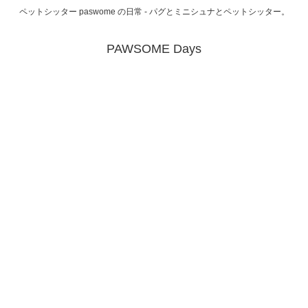
ペットシッター paswome の日常 - パグとミニシュナとペットシッター。
PAWSOME Days