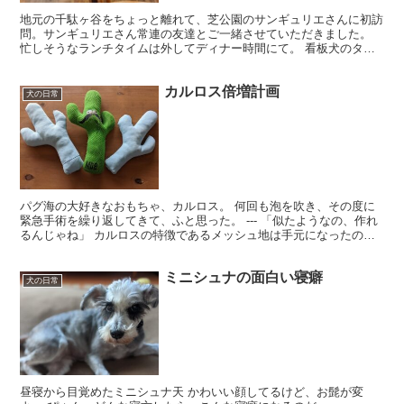
地元の千駄ヶ谷をちょっと離れて、芝公園のサンギュリエさんに初訪
問。サンギュリエさん常連の友達とご一緒させていただきました。
忙しそうなランチタイムは外してディナー時間にて。 看板犬のタマ
ちゃん(田町のタマ) とハマちゃん(浜松町のハマ)がお...
カルロス倍増計画
犬の日常
パグ海の大好きなおもちゃ、カルロス。 何回も泡を吹き、その度に
緊急手術を繰り返してきて、ふと思った。 --- 「似たようなの、作れ
るんじゃね」 カルロスの特徴であるメッシュ地は手元になったの
で、ワッフル生地で代用。2枚重ねでカルロスの型を取...
ミニシュナの面白い寝癖
犬の日常
昼寝から目覚めたミニシュナ天 かわいい顔してるけど、お髭が変