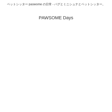
ペットシッター paswome の日常 - パグとミニシュナとペットシッター。
PAWSOME Days