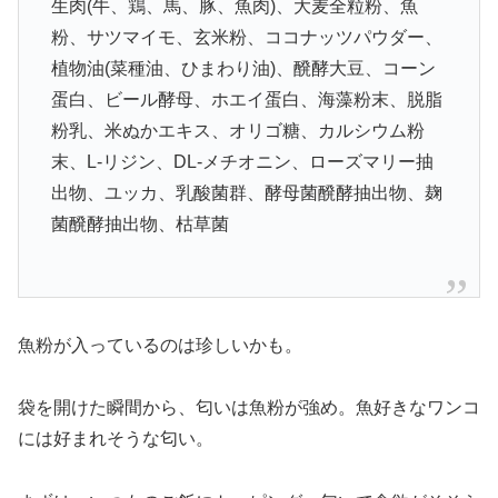
生肉(牛、鶏、馬、豚、魚肉)、大麦全粒粉、魚
粉、サツマイモ、玄米粉、ココナッツパウダー、
植物油(菜種油、ひまわり油)、醗酵大豆、コーン
蛋白、ビール酵母、ホエイ蛋白、海藻粉末、脱脂
粉乳、米ぬかエキス、オリゴ糖、カルシウム粉
末、L-リジン、DL‐メチオニン、ローズマリー抽
出物、ユッカ、乳酸菌群、酵母菌醗酵抽出物、麹
菌醗酵抽出物、枯草菌
魚粉が入っているのは珍しいかも。
袋を開けた瞬間から、匂いは魚粉が強め。魚好きなワンコ
には好まれそうな匂い。