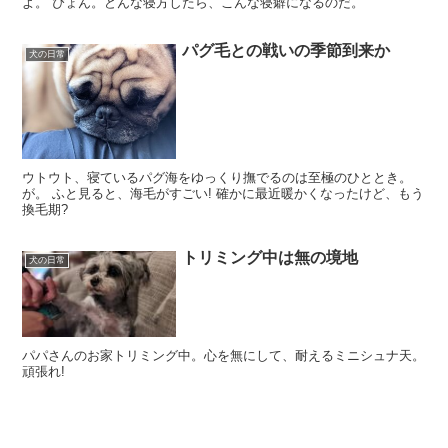
よ。 ぴょん。どんな寝方したら、こんな寝癖になるのだ。
パグ毛との戦いの季節到来か
犬の日常
ウトウト、寝ているパグ海をゆっくり撫でるのは至極のひととき。
が。 ふと見ると、海毛がすごい! 確かに最近暖かくなったけど、もう
換毛期?
トリミング中は無の境地
犬の日常
パパさんのお家トリミング中。心を無にして、耐えるミニシュナ天。
頑張れ!