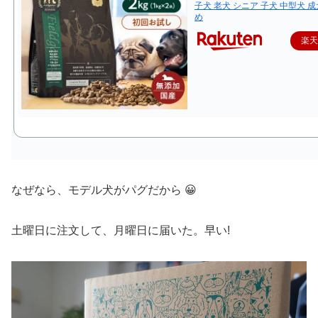
子犬 老犬 シニア 子犬 中型犬 成
め
楽
なぜなら、モデル犬がパグだから 😀
土曜日に注文して、月曜日に届いた。早い!