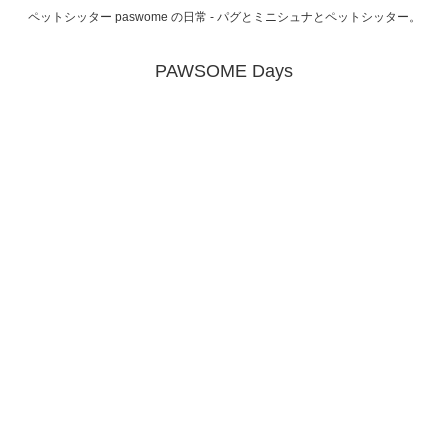
ペットシッター paswome の日常 - パグとミニシュナとペットシッター。
PAWSOME Days