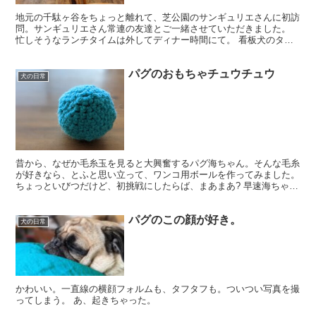
地元の千駄ヶ谷をちょっと離れて、芝公園のサンギュリエさんに初訪
問。サンギュリエさん常連の友達とご一緒させていただきました。
忙しそうなランチタイムは外してディナー時間にて。 看板犬のタマ
ちゃん(田町のタマ) とハマちゃん(浜松町のハマ)がお...
パグのおもちゃチュウチュウ
犬の日常
昔から、なぜか毛糸玉を見ると大興奮するパグ海ちゃん。そんな毛糸
が好きなら、とふと思い立って、ワンコ用ボールを作ってみました。
ちょっといびつだけど、初挑戦にしたらば、まあまあ? 早速海ちゃん
に投げてみると。 良い食いつき。だけど、投げても「...
パグのこの顔が好き。
犬の日常
かわいい。一直線の横顔フォルムも、タフタフも。ついつい写真を撮
ってしまう。 あ、起きちゃった。