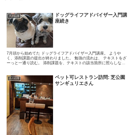
ドッグライフアドバイザー入門講
犬の日常
座続き
7月頭から始めてた ドッグライフアドバイザー入門講座。 ようや
く、添削課題の提出が終わりました。 勉強の流れは、 テキストをざ
ーっと一通り読む。 添削課題を、テキストの該当箇所に照らしなが
ら回答。 という感じ。 テキストは 3 冊なので、隙...
ペット可レストラン訪問: 芝公園
犬の日常
サンギュリエさん