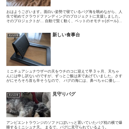
おはようございます。面白い姿勢で寝ているパグ海を眺めながら、人
生で初めてクラウドファンディングのプロジェクトに支援しました。
そのプロジェクトが… 自動で賢く動く、ペットのオモチャ(ボール)!
スイッチを入れると、転がる、跳ねる、方向転換を...
新しい食事台
犬の日常
ミニチュアシュナウザーの天をウチのコに迎えて早 3 ヶ月、天ちゃ
んには申し訳ないのですが、ずっとご飯は床であげていました。さす
がにそろそろ首も辛そうなので、 パグの海には、鼻ぺちゃに優しい
傾斜のある食事台を 天には、海のお下がりのドギーマン...
見守りパグ
犬の日常
アンビエントラウンジのソファにぽいっと置いていたパグ枕の横で爆
睡するミニシュナ天。 まるで、パグに見守られているよう。