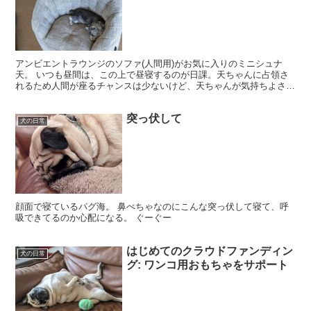
アンビエントラウンジのソファ(人間用)がお気に入りのミニシュナ
天。 いつも昼間は、この上で昼寝するのが日課。天ちゃんに占領さ
れるため人間が座るチャンスは少ないけど、天ちゃんが気持ちよさそ
うなので良し。 背もたれ部分のフィット感がいいのか、こ...
突っ伏して
犬の日常
顔面で寝ているパグ海。 鼻ぺちゃなのにこんな突っ伏して寝て、呼
吸できてるのか心配になる。 ぐーぐー
はじめてのクラウドファンディン
犬の日常
グ: ワンコ用おもちゃをサポート