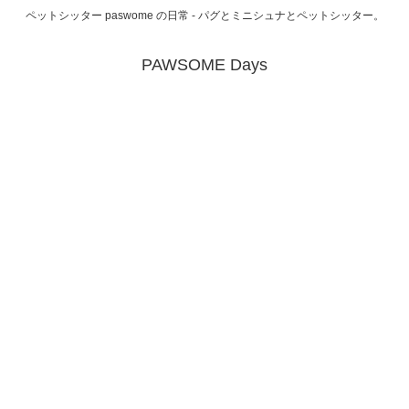
ペットシッター paswome の日常 - パグとミニシュナとペットシッター。
PAWSOME Days