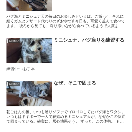
パグ海とミニシュナ天の毎日のお楽しみといえば、ご飯 (と、それに
続くガムとデザート代わりの〆おやつ)! 今日も、可愛く並んで食べて
ます。 後ろから見ても、寄り添いながら食べているようで大変よろ
しい。 が。 なんで二人とも、(食事台に対して)...
ミニシュナ、パグ座りを練習する
多頭飼い
練習中↑ ↓お手本
なぜ、そこで固まる
多頭飼い
朝ごはんの後、いつも通りソファでゴロゴロしてたパグ海とワタシ。
いつもはドギボーで一人で寝始めるミニシュア天が、なぜかこの位置
で固まっている。確実に、居心地悪そう。 ずっと、この体勢。 もし
や、と思ってワタシが起き上がると、 ワタシの居た場...