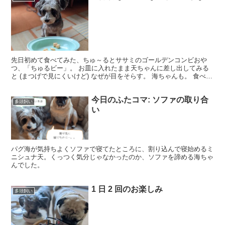
先日初めて食べてみた、ちゅ～るとササミのゴールデンコンビおや
つ、「ちゅるビー」。 お皿に入れたまま天ちゃんに差し出してみる
と (まつげで見にくいけど) なぜが目をそらす。 海ちゃんも。 食べた
いのに「マテ」させられて、欲求を抑えるために敢え...
今日のふたコマ: ソファの取り合
多頭飼い
い
パグ海が気持ちよくソファで寝てたところに、割り込んで寝始めるミ
ニシュナ天。くっつく気分じゃなかったのか、ソファを諦める海ちゃ
んでした。
1 日 2 回のお楽しみ
多頭飼い