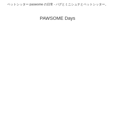
ペットシッター paswome の日常 - パグとミニシュナとペットシッター。
PAWSOME Days